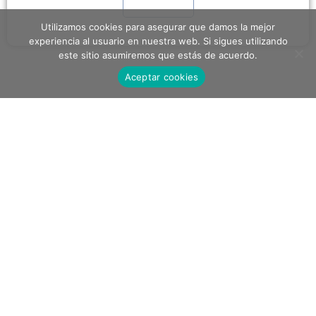
Utilizamos cookies para asegurar que damos la mejor
experiencia al usuario en nuestra web. Si sigues utilizando
este sitio asumiremos que estás de acuerdo.
Aceptar cookies
Tweets by cazadoresdebulo
Cronología
Archivos
diciembre 2020
(5)
julio 2020
(4)
junio 2020
(7)
mayo 2020
(31)