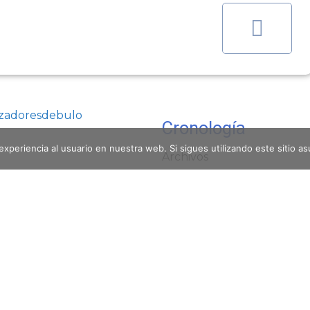
azadoresdebulo
Cronología
experiencia al usuario en nuestra web. Si sigues utilizando este sitio 
Archivos
diciembre 2020
(5)
julio 2020
(4)
junio 2020
(7)
mayo 2020
(31)